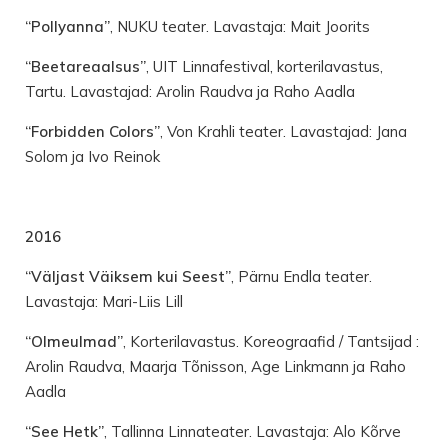
“Pollyanna”
, NUKU teater. Lavastaja: Mait Joorits
“Beetareaalsus”
, UIT Linnafestival, korterilavastus,
Tartu. Lavastajad: Arolin Raudva ja Raho Aadla
“Forbidden Colors”
, Von Krahli teater. Lavastajad: Jana
Solom ja Ivo Reinok
2016
“Väljast Väiksem kui Seest”
, Pärnu Endla teater.
Lavastaja: Mari-Liis Lill
“Olmeulmad”
, Korterilavastus. Koreograafid / Tantsijad :
Arolin Raudva, Maarja Tõnisson, Age Linkmann ja Raho
Aadla
“See Hetk”
, Tallinna Linnateater. Lavastaja: Alo Kõrve