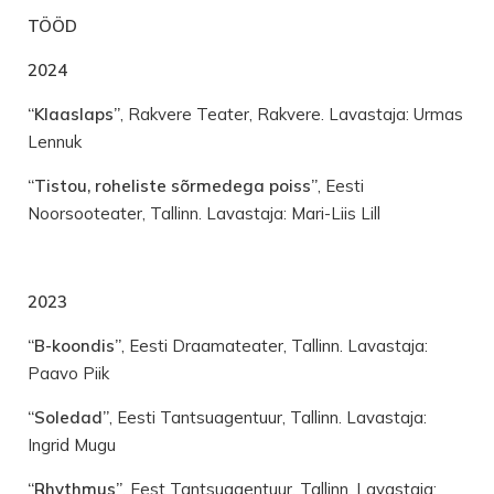
TÖÖD
2024
“Klaaslaps”
, Rakvere Teater, Rakvere. Lavastaja: Urmas
Lennuk
“Tistou, roheliste sõrmedega poiss”
, Eesti
Noorsooteater, Tallinn. Lavastaja: Mari-Liis Lill
2023
“B-koondis”
, Eesti Draamateater, Tallinn. Lavastaja:
Paavo Piik
“Soledad”
, Eesti Tantsuagentuur, Tallinn. Lavastaja:
Ingrid Mugu
“Rhythmus”
, Eest Tantsuagentuur, Tallinn. Lavastaja: