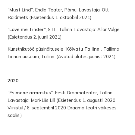
”Must Lind”
, Endla Teater, Pärnu. Lavastaja: Ott
Raidmets (Esietendus 1. oktoobril 2021)
“Love me Tinder”
, STL, Tallinn. Lavastaja: Allar Valge
(Esietendus 2. juunil 2021)
Kunstnikutöö püsinäitusele
“Kõlvatu Tallinn”
, Tallinna
Linnamuuseum, Tallinn. (Avatud alates juunist 2021)
2020
“Esimene armastus”
, Eesti Draamateater, Tallinn.
Lavastaja: Mari-Liis Lill (Esietendus 1. augustil 2020
Viinistul / 6. septembril 2020 Draama teatri väikeses
saalis.)