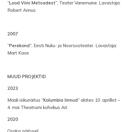
“Lood Viini Metsadest”
, Teater Vanemuine. Lavastaja:
Robert Annus
2007
“Perekond”
, Eesti Nuku- ja Noorsooteater. Lavastaja:
Mart Kase
MUUD PROJEKTID
2023
Maali isikunäitus
“Kolumbia linnud”
alates 10. aprillist –
4. mai Theatrumi kohvikus Ait.
2020
Osalus näitusel