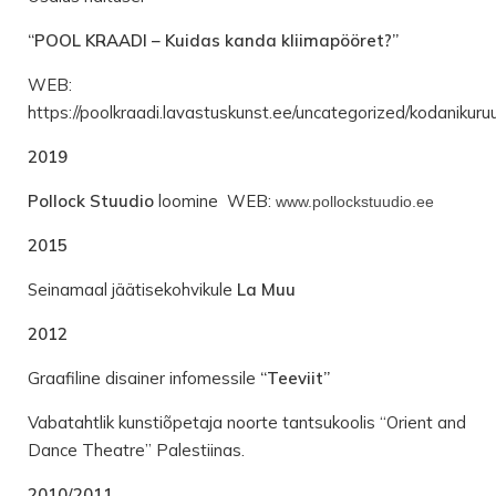
“POOL KRAADI – Kuidas kanda kliimapööret?”
WEB:
https://poolkraadi.lavastuskunst.ee/uncategorized/kodanikuru
2019
Pollock Stuudio
loomine WEB:
www.pollockstuudio.ee
2015
Seinamaal jäätisekohvikule
La Muu
2012
Graafiline disainer infomessile
“Teeviit”
Vabatahtlik kunstiõpetaja noorte tantsukoolis “Orient and
Dance Theatre” Palestiinas.
2010/2011